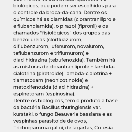
biológicos, que podem ser escolhidos para
o controle da broca-da-cana. Dentre os
químicos há as diamidas (clorantraniliprole
e flubendiamida), o pirazol (fipronil) e os
chamados “fisiológicos” dos grupos das
benzoilureias (clorfluazurom,
diflubenzurom, lufenurom, novalurom,
teflubenzurom e triflumurom) e
diacilhidrazina (tebufenozida). Também há
as misturas de clorantraniliprole + lambda-
cialotrina (piretroide), lambda-cialotrina +
tiametoxam (neonicotinoide) e
metoxifenozida (diacilhidrazina) +
espinetoram (espinosina).
Dentre os biológicos, tem o produto à base
da bactéria Bacillus thuringiensis var.
kurstaki, o fungo Beauveria bassiana e as
vespinhas parasitoide de ovos,
Trichogramma galloi, de lagartas, Cotesia