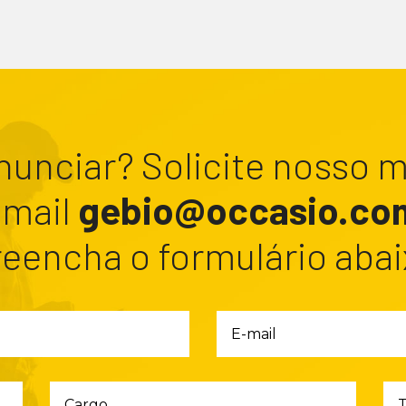
nunciar? Solicite nosso mí
-mail
gebio@occasio.co
reencha o formulário abai