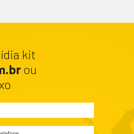
dia kit
m.br
ou
xo