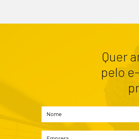
Quer a
pelo e
p