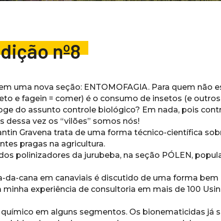
Edição nº8
o tem uma nova seção: ENTOMOFAGIA. Para quem não es
to e fagein = comer) é o consumo de insetos (e outr
oge do assunto controle biológico? Em nada, pois cont
as dessa vez os “vilões” somos nós!
in Gravena trata de uma forma técnico-científica sobr
ntes pragas na agricultura.
e dos polinizadores da jurubeba, na seção PÓLEN, popul
da-cana em canaviais é discutido de uma forma bem de
a minha experiência de consultoria em mais de 100 Us
 químico em alguns segmentos. Os bionematicidas já 